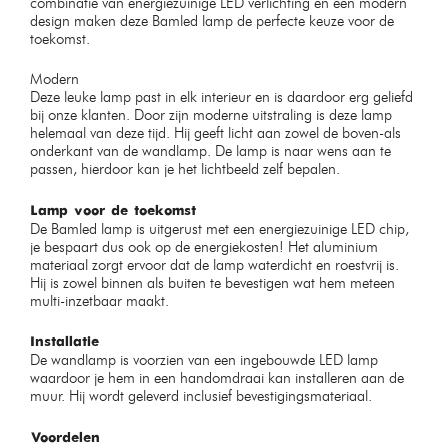
combinatie van energiezuinige LED verlichting en een modern
design maken deze Bamled lamp de perfecte keuze voor de
toekomst.
Modern
Deze leuke lamp past in elk interieur en is daardoor erg geliefd
bij onze klanten. Door zijn moderne uitstraling is deze lamp
helemaal van deze tijd. Hij geeft licht aan zowel de boven-als
onderkant van de wandlamp. De lamp is naar wens aan te
passen, hierdoor kan je het lichtbeeld zelf bepalen.
Lamp voor de toekomst
De Bamled lamp is uitgerust met een energiezuinige LED chip,
je bespaart dus ook op de energiekosten! Het aluminium
materiaal zorgt ervoor dat de lamp waterdicht en roestvrij is.
Hij is zowel binnen als buiten te bevestigen wat hem meteen
multi-inzetbaar maakt.
Installatie
De wandlamp is voorzien van een ingebouwde LED lamp
waardoor je hem in een handomdraai kan installeren aan de
muur. Hij wordt geleverd inclusief bevestigingsmateriaal.
Voordelen