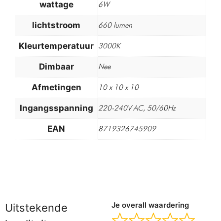
wattage
6W
lichtstroom
660 lumen
Kleurtemperatuur
3000K
Dimbaar
Nee
Afmetingen
10 x 10 x 10
Ingangsspanning
220-240V AC, 50/60Hz
EAN
8719326745909
Je overall waardering
Uitstekende