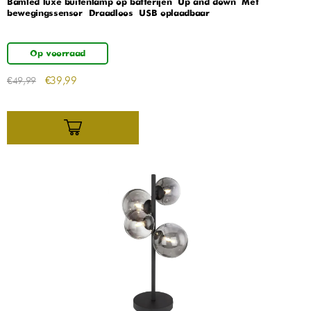
Bamled luxe buitenlamp op batterijen – Up and down – Met
bewegingssensor – Draadloos – USB oplaadbaar
Op voorraad
€
39,99
€
49,99