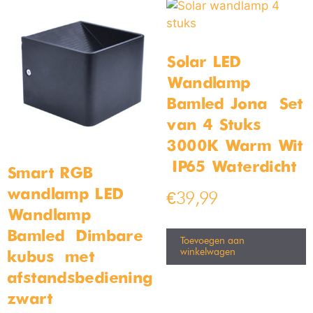
Solar LED
Wandlamp
Bamled Jona – Set
van 4 Stuks –
3000K Warm Wit
– IP65 Waterdicht
Smart RGB
wandlamp LED
€
39,99
Wandlamp
Bamled – Dimbare
Toevoegen aan
winkelwagen
kubus – met
afstandsbediening
zwart