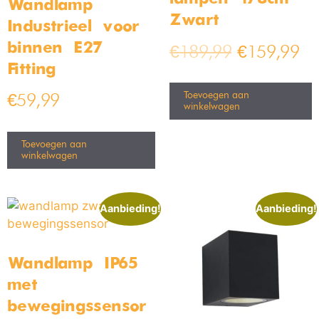
Wandlamp –
Zwart
Industrieel – voor
binnen – E27
€
189,99
€
159,99
Fitting
Toevoegen aan
€
59,99
winkelwagen
Toevoegen aan
winkelwagen
Aanbieding!
Aanbieding!
Wandlamp – IP65
met
bewegingssensor