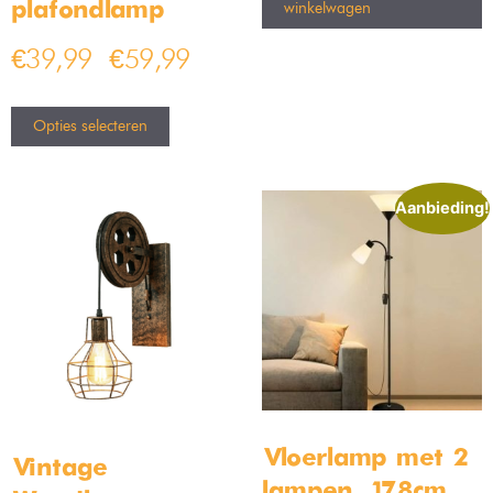
plafondlamp
winkelwagen
€
39,99
€
59,99
–
Opties selecteren
Aanbieding!
Vloerlamp met 2
Vintage
lampen – 178cm –