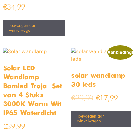
€
34,99
Toevoegen aan
winkelwagen
Aanbieding!
Solar LED
solar wandlamp
Wandlamp
30 leds
Bamled Troja – Set
van 4 Stuks –
€
20,00
€
17,99
3000K Warm Wit –
IP65 Waterdicht
Toevoegen aan
winkelwagen
€
39,99