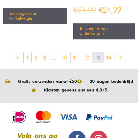
€
34,99
€
24,99
Toevoegen aan
winkelwagen
Toevoegen aan
winkelwagen
←
1
2
3
…
10
11
12
13
14
→
Gratis verzenden vanaf €50
30 dagen bedenktijd
Klanten gevens ons een 4.8/5
Volg ons op