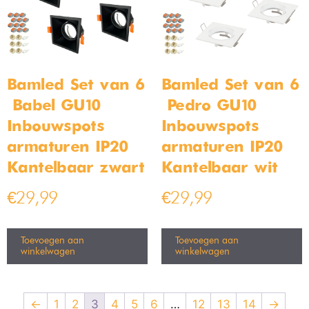
Bamled Set van 6
Bamled Set van 6
– Babel GU10
– Pedro GU10
Inbouwspots
Inbouwspots
armaturen IP20
armaturen IP20
Kantelbaar zwart
Kantelbaar wit
€
29,99
€
29,99
Toevoegen aan
Toevoegen aan
winkelwagen
winkelwagen
←
1
2
3
4
5
6
…
12
13
14
→