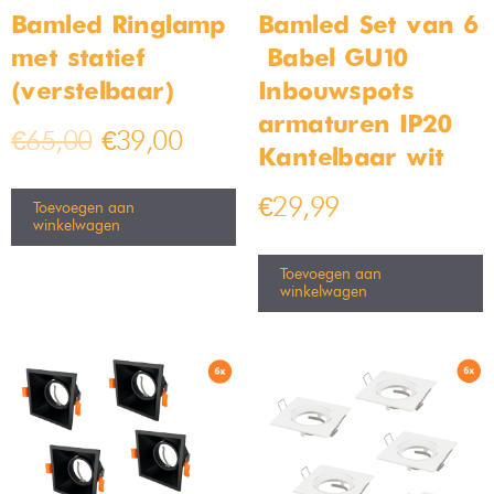
Bamled Ringlamp
Bamled Set van 6
met statief
– Babel GU10
(verstelbaar)
Inbouwspots
armaturen IP20
€
65,00
€
39,00
Kantelbaar wit
€
29,99
Toevoegen aan
winkelwagen
Toevoegen aan
winkelwagen