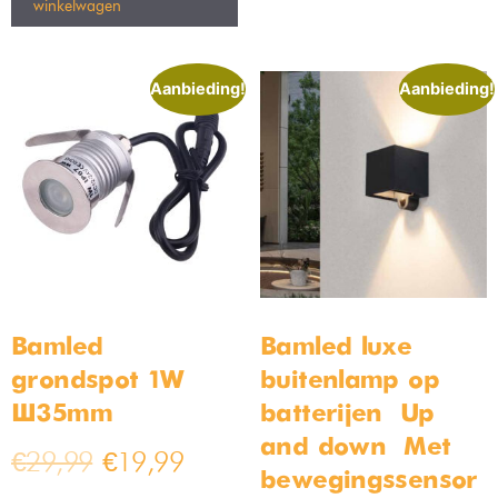
winkelwagen
Aanbieding!
Aanbieding!
Bamled
Bamled luxe
grondspot 1W
buitenlamp op
Ø35mm
batterijen – Up
and down – Met
€
29,99
€
19,99
bewegingssensor –