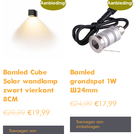
Aanbieding!
Aanbieding!
Bamled Cube
Bamled
Solar wandlamp
grondspot 1W
zwart vierkant
Ø24mm
8CM
€
24,99
€
17,99
€
29,99
€
19,99
Toevoegen aan
winkelwagen
Toevoegen aan