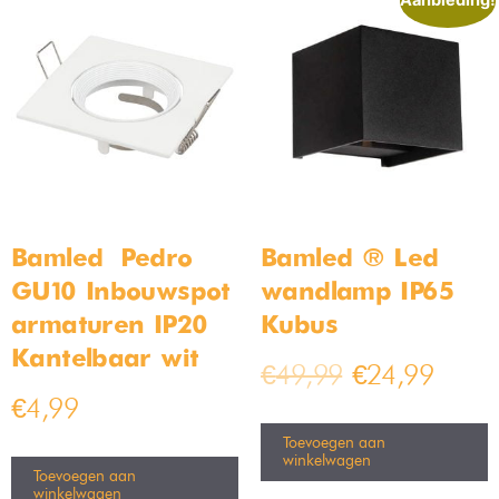
Aanbieding!
Bamled – Pedro
Bamled ® Led
GU10 Inbouwspot
wandlamp IP65
armaturen IP20
Kubus
Kantelbaar wit
€
49,99
€
24,99
€
4,99
Toevoegen aan
winkelwagen
Toevoegen aan
winkelwagen