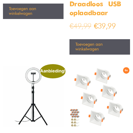
Draadloos – USB
Toevoegen aan
oplaadbaar
winkelwagen
€
49,99
€
39,99
Toevoegen aan
winkelwagen
Aanbieding!