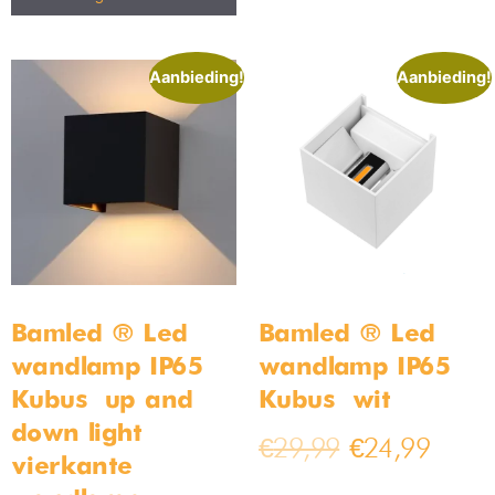
Aanbieding!
Aanbieding!
Bamled ® Led
Bamled ® Led
wandlamp IP65
wandlamp IP65
Kubus – up and
Kubus – wit
down light –
€
29,99
€
24,99
vierkante