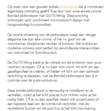
Op zoek naar een gouden enkele
plafondspot
die je ruimte een
eigentijdse uitstraling geeft? Kies dan voor onze enkele zwarte
Bamled plafondspot met GU10 fitting. Deze prachtig
ontworpen spot combineert minimalistisch design met
hoogwaardige functionaliteit.
De zwarte afwerking van de plafondspot voegt een vleugje
elegantie toe aan elke ruimte, of het nu gaat om de
woonkamer, slaapkamer, keuken of kantoor. Het strakke en
moderne ontwerp past perfect bij verschillende interieurstijlen,
van industrieel tot Scandinavisch.
De GU10 fitting biedt je de vrijheid om de lichtbron naar jouw
voorkeur te kiezen. Of je nu kiest voor warm wit licht om een
gezellige sfeer te creëren, of helder wit licht om een optimale
verlichting te bereiken, met de Bamled plafondspot ben jij in
controle over de juiste ambiance.
Deze enkele plafondspot is eenvoudig te installeren en te
verstellen, zodat je het licht precies kunt richten waar je het
nodig hebt. Of je nu een specifiek object wilt accentueren of
een bepaald deel van de ruimte wilt verlichten, met de
verstelbare functie van de spot kun je het licht nauwkeurig