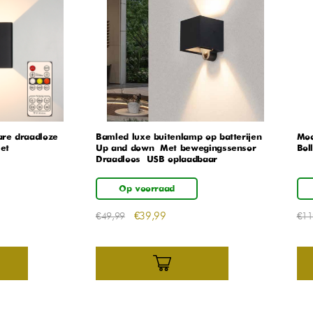
re draadloze
Bamled luxe buitenlamp op batterijen –
Mod
et
Up and down – Met bewegingssensor –
Boll
Draadloos – USB oplaadbaar
Op voorraad
€
39,99
€
49,99
€
11