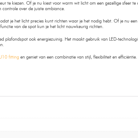
ur te kiezen. Of je nu kiest voor warm wit licht om een gezellige sfeer te 
n controle over de juiste ambiance.
zodat je het licht precies kunt richten waar je het nodig hebt. Of je nu een
 functie van de spot kun je het licht nauwkeurig richten.
amled plafondspot ook energiezuinig. Het maakt gebruik van LED-technologi
en.
10 fitting
en geniet van een combinatie van stijl, flexibiliteit en efficiën