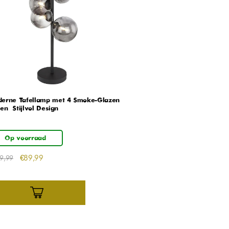
erne Tafellamp met 4 Smoke-Glazen
en – Stijlvol Design
Op voorraad
€
89,99
9,99