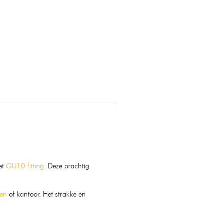
et
GU10 fitting
. Deze prachtig
en
of kantoor. Het strakke en