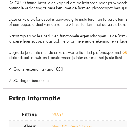
De GU10 fitting biedt je de vrijheid om de lichtbron naar jouw voorke
optimale verlichting te bereiken, met de Bamled plafondspot ben jij i
Deze enkele plafondspot is eenvoudig te installeren en te verstellen, 
of een bepaald deel van de ruimte wilt verlichten, met de verstelbare
Naast zijn stijlvolle uiterlijk en functionele eigenschappen, is de B
langere levensduur, maar ook helpt om je energierekening te verlag
Upgrade je ruimte met de enkele zwarte Bamled plafondspot met
GU
plafondspot in huis en transformeer je interieur met het juiste licht.
✓ Gratis verzending vanaf €50
✓ 30 dagen bedenktijd
Extra informatie
Fitting
GU10
Kleur
Grijs
,
Wit
,
Zwart
,
Goud