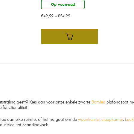
Op voorraad
€
49,99
–
€
54,99
uitstraling geeft? Kies dan voor onze enkele zwarte
Bamled
plafondspot m
unctionaliteit.
 toe aan elke ruimte, of het nu gaat om de
woonkamer
,
slaapkamer
,
keuk
ndustrieel tot Scandinavisch.