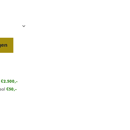
gen
n
€2.500,-
aal
€50,-