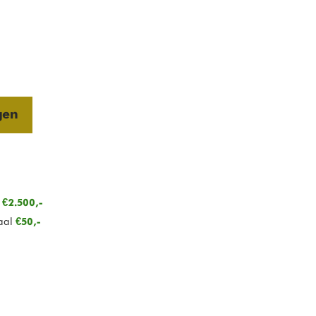
gen
n
€2.500,-
aal
€50,-