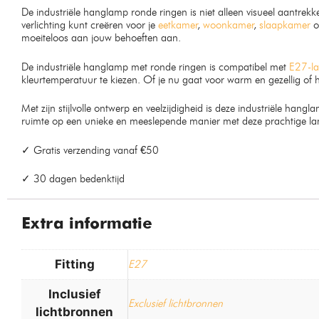
De industriële hanglamp ronde ringen is niet alleen visueel aantrek
verlichting kunt creëren voor je
eetkamer
,
woonkamer
,
slaapkamer
of
moeiteloos aan jouw behoeften aan.
De industriële hanglamp met ronde ringen is compatibel met
E27-l
kleurtemperatuur te kiezen. Of je nu gaat voor warm en gezellig of h
Met zijn stijlvolle ontwerp en veelzijdigheid is deze industriële han
ruimte op een unieke en meeslepende manier met deze prachtige l
✓ Gratis verzending vanaf €50
✓ 30 dagen bedenktijd
Extra informatie
Fitting
E27
Inclusief
Exclusief lichtbronnen
lichtbronnen