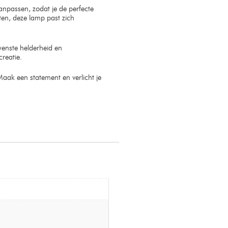
anpassen, zodat je de perfecte
hten, deze lamp past zich
wenste helderheid en
creatie.
 Maak een statement en verlicht je