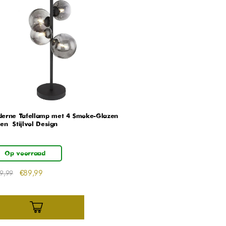
erne Tafellamp met 4 Smoke-Glazen
en – Stijlvol Design
Op voorraad
€
89,99
9,99