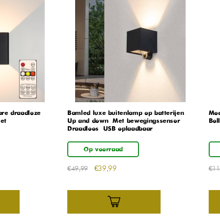
re draadloze
Bamled luxe buitenlamp op batterijen –
Mod
et
Up and down – Met bewegingssensor –
Boll
Draadloos – USB oplaadbaar
Op voorraad
€
39,99
€
49,99
€
11