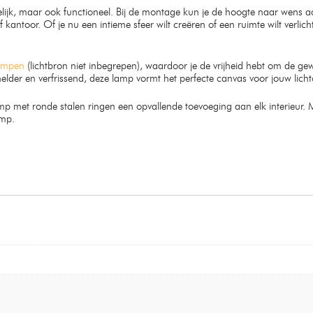
kelijk, maar ook functioneel. Bij de montage kun je de hoogte naar wens a
 kantoor. Of je nu een intieme sfeer wilt creëren of een ruimte wilt verlic
ampen
(lichtbron niet inbegrepen), waardoor je de vrijheid hebt om de ge
elder en verfrissend, deze lamp vormt het perfecte canvas voor jouw licht
glamp met ronde stalen ringen een opvallende toevoeging aan elk interieur.
amp.