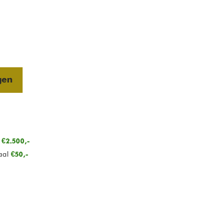
gen
n
€2.500,-
aal
€50,-