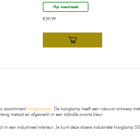
Op voorraad
€
39,99
ns assortiment
hanglampen
. De hanglamp heeft een robuust ontwerp me
g metaal en afgewerkt in een stijlvolle zwarte kleur.
in een industrieel interieur. Je kunt deze stoere industriële hanglamp 5