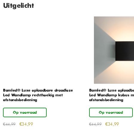
Uitgelicht
Bamled® Luxe oplaadbare draadloze
Bamled® Luxe oplaadba
Led Wandlamp rechthoekig met
Led Wandlamp kubus m
afstandsbediening
afstandsbediening
Op voorraad
Op voorraad
€
34,99
€
34,99
€
44,99
€
44,99