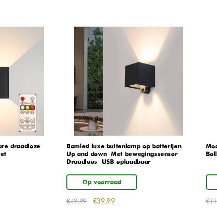
re draadloze
Bamled luxe buitenlamp op batterijen –
Mod
et
Up and down – Met bewegingssensor –
Boll
Draadloos – USB oplaadbaar
Op voorraad
€
39,99
€
49,99
€
11