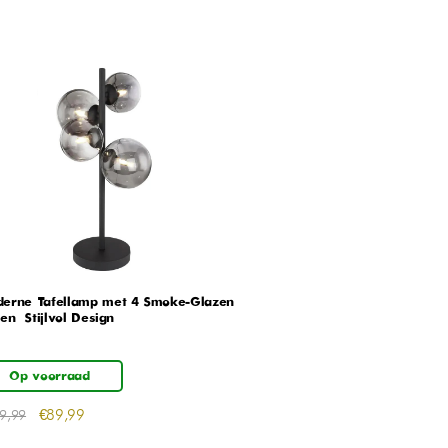
erne Tafellamp met 4 Smoke-Glazen
en – Stijlvol Design
Op voorraad
€
89,99
9,99