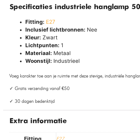
Specificaties industriele hanglamp 5
Fitting:
E27
Inclusief lichtbronnen:
Nee
Kleur:
Zwart
Lichtpunten:
1
Materiaal:
Metaal
Woonstijl:
Industrieel
Voeg karakter toe aan je ruimte met deze stevige, industriële hang
✓ Gratis verzending vanaf €50
✓ 30 dagen bedenktijd
Extra informatie
Fitting
E27