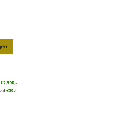
gen
n
€2.500,-
aal
€50,-