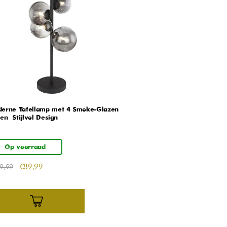
erne Tafellamp met 4 Smoke-Glazen
en – Stijlvol Design
Op voorraad
€
89,99
9,99