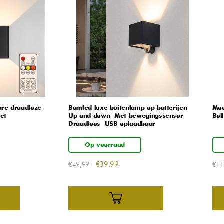
re draadloze
Bamled luxe buitenlamp op batterijen –
Mod
et
Up and down – Met bewegingssensor –
Boll
Draadloos – USB oplaadbaar
Op voorraad
€
39,99
€
49,99
€
11