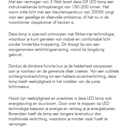
Met een vermogen van 3 Watt levert deze G9 LED lamp een
indrukwekkende lichtopbrengst van 180-200 lumen. Het
warm witte licht met een kleurtemperatuur van 3000K zorgt
voor een gezellige en sfeervolle ambiance, of het nu in de
woonkamer, slaapkamer of keuken is.
Deze lamp is speciaal ontworpen met flikkervrije technologie,
waardoor je kunt genieten van stabiel en comfortabel licht
zonder hinderlijke knippering. Dit draagt bij aan een
aangenamere verlichtingservaring, vooral bij langdurig
gebruik.
Dankzij de dimbare functie kun je de helderheid aanpassen
aan je voorkeur en de gewenste sfeer creëren. Van een subtiele
achtergrondverlichting tot een heldere accentverlichting, deze
lamp biedt veelzijdigheid in het instellen van de juiste
lichtniveaus.
Naast zijn veelzijdigheid en prestaties is deze LED lamp ook
energiezuinig en duurzaam. Door over te stappen op LED
technologie bespaar je energie en verlaag je je energiekosten.
Bovendien heeft de lamp een langere levensduur dan
traditionele verlichting, waardoor je minder vaak hoeft te
vervangen.