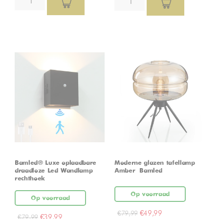
Bamled® Luxe oplaadbare
Moderne glazen tafellamp –
draadloze Led Wandlamp
Amber – Bamled
rechthoek
Op voorraad
Op voorraad
€
49,99
€
79,99
€
39,99
€
79,99