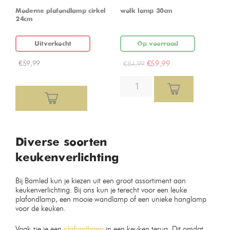
Moderne plafondlamp cirkel
wolk lamp 30cm
24cm
Uitverkocht
Op voorraad
€
59,99
€
59,99
€
84,99