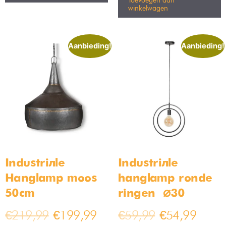
De juiste keukenlamp vind je bij
Bamled!
Ben jij bent op zoek naar keuken verlichting? Dan ben je bij
Bamled aan het juiste adres! Bij Bamled vind je elke soort
keukenlamp die je ook maar naar kunt zoeken. Van een
plafondlamp tot een hanglamp en een wandlamp voor in de
keuken. We hebben het allemaal in huis!
Ook als je niet helemaal weet welke keuken verlichting je moet
kiezen, hebben wij dé oplossing. Wij helpen je verder in de
zoektocht naar de juiste keuken verlichting voor jou. Neem snel
een kijk in onze shop en vind vandaag al je keuken verlichting.
Resultaat 33–48 van de 92 resultaten wordt
getoond