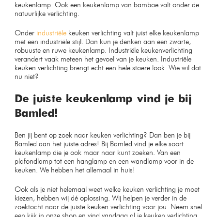
Bamled 1-Fase Railverlichting
Moderne Led hanglamp 3
– 200cm – 5 spots –
rings
Railsysteem – Zwart
Op voorraad
Op voorraad
€
199,99
€
239,99
€
159,99
€
209,99