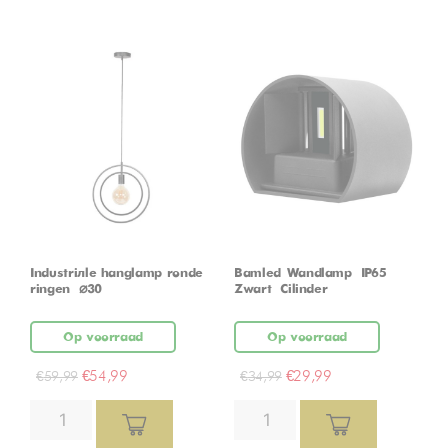
Industriële hanglamp ronde
Bamled Wandlamp – IP65 –
ringen – ⌀30
Zwart – Cilinder
Op voorraad
Op voorraad
€
54,99
€
29,99
€
59,99
€
34,99