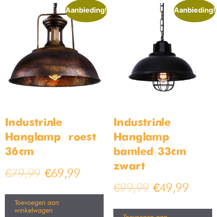
hanglamp in de keuken? Dan bof je! Bij een het kopen van een
hanglamp voor de keuken, kun je kiezen uit veel verschillende
kleuren en materialen. Er zijn genoeg opties bij Bamled!
De meest unieke keukenlamp in ons assortiment is een
wandlamp
. In het verleden keken mensen raar op van een
wandlamp in de keuken, maar tegenwoordig kijken mensen
daar anders naar. Een wandlamp kan tegenwoordig ook.
Welke soort keukenverlichting?
In je keuken heb je veel verschillende opties als het gaat om
materialen en stijlen. Zo kun je kiezen voor natuurlijke keuken
verlichting. Onder natuurlijk keuken verlichting verstaan we
bijvoorbeeld een keukenlamp van hout. Of juiste een rieten
keukenlamp. Ook een keukenlamp van bamboe valt onder de
natuurlijke verlichting.
Onder
industriële
keuken verlichting valt juist elke keukenlamp
met een industriële stijl. Dan kun je denken aan een zwarte,
robuuste en ruwe keukenlamp. Industriële keukenverlichting
verandert vaak meteen het gevoel van je keuken. Industriële
keuken verlichting brengt echt een hele stoere look. Wie wil dat
nu niet?