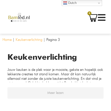
Dutch
0
Home
|
Keukenverlichting
|
Pagina 3
Keukenverlichting
Jouw keuken is de plek waar je mooiste, gekste en hopelijk ook
lekkerste creaties tot stand komen. Maar dit kan natuurlijk
allemaal niet zonder de juiste keukenverlichting. En dat vind je
niet zomaar! Gelukkig hebben wij bij Bamled het leukste
assortiment.
Meer lezen