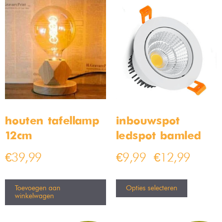
Diverse soorten
keukenverlichting
Bij Bamled kun je kiezen uit een groot assortiment aan
keukenverlichting. Bij ons kun je terecht voor een leuke
plafondlamp, een mooie wandlamp of een unieke hanglamp
voor de keuken.
Vaak zie je een
plafondlamp
in een keuken terug. Dit omdat
een plafondlamp niet snel in de weg zal staan. Het laatste dat
je wil is natuurlijk dat je bezig bent in de keuken en dat er een
lamp in de weg staat. Een plafondlamp is vooral handig voor
als je een laag plafond hebt.
Heb jij een hoog plafond in de keuken? Dan is een
hanglamp
ook ontzettend leuk! Een hanglamp in je keuken zal vaak wat
meer opvallen dan een normale plafondlamp. Kies je voor een