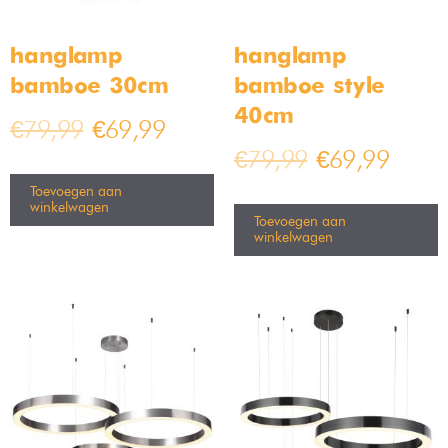
Moderne glazen tafellamp –
Langwerpige hanglamp –
blauw – Bamled
zwart
Op voorraad
Op voorraad
€
49,99
€
44,99
–
€
54,99
€
79,99