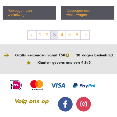
Aanbieding!
grote wolklamp –
Hanglamp – 1 fase
hanglamp –
railverlichting –
cloudlight – 50cm
zwart
€
114,99
€
99,99
€
24,99