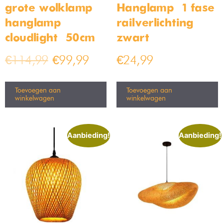
Vloerlamp met 2 lampen –
Hanglamp set van 3 lampen
178cm – Zwart
Op voorraad
Op voorraad
€
159,99
€
199,99
€
189,99
€
299,99