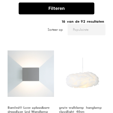
Filteren
16
van de
92
resultaten
Sorteer op
Bamled® Luxe oplaadbare
grote wolklamp – hanglamp –
draadloze Led Wandlamp
cloudlight – 40cm