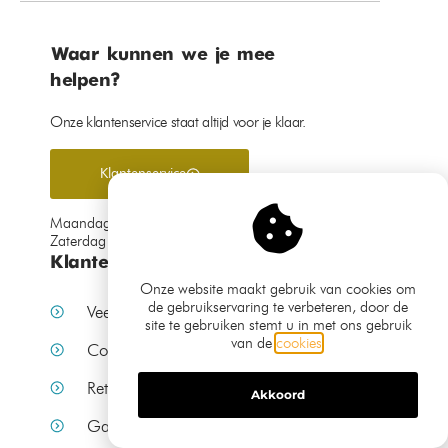
Toevoegen aan
Toevoegen aan
winkelwagen
winkelwagen
Aanbieding!
Aanbieding!
Onze website maakt gebruik van cookies om
de gebruikservaring te verbeteren, door de
site te gebruiken stemt u in met ons gebruik
hanglamp
hanglamp
van de
cookies
.
bamboe 30cm
bamboe style
Akkoord
40cm
€
79,99
€
69,99
€
79,99
€
69,99