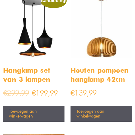
Tommy opbouwspot
bamboe hanglamp 40cm
wandlamp GU10 IP54
Op voorraad
Op voorraad
€
49,99
€
109,99