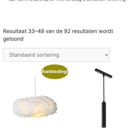
Bamled – Bela GU10
Industriële Hanglamp moos
Inbouwspot armaturen IP20
50cm
Kantelbaar zwart
Op voorraad
Op voorraad
€
199,99
€
219,99
€
4,99