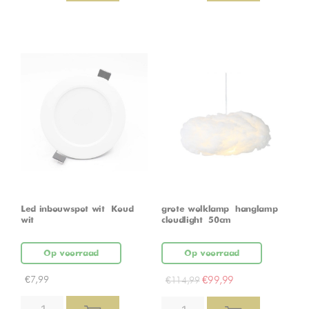
Led inbouwspot wit – Koud
grote wolklamp – hanglamp –
wit
cloudlight – 50cm
Op voorraad
Op voorraad
€
7,99
€
99,99
€
114,99