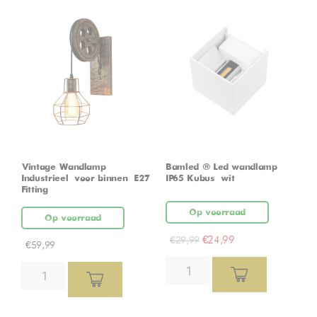
Vintage Wandlamp –
Bamled ® Led wandlamp
Industrieel – voor binnen – E27
IP65 Kubus – wit
Fitting
Op voorraad
Op voorraad
€
24,99
€
29,99
€
59,99