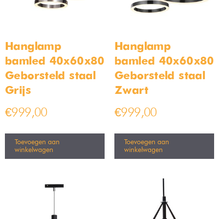
Moderne design hanglamp
Set van 6 Bamled – Babel
24cm
GU10 Inbouwspots rond
armaturen IP20 Kantelbaar
wit
Op voorraad
Op voorraad
€
49,99
€
79,99
€
29,99