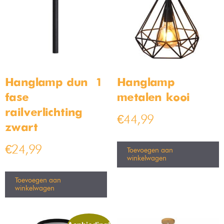
Bamled – Lola GU10
Industriële Plafondlamp Staal
Inbouwspot armaturen IP20
30cm
Kantelbaar zwart
Op voorraad
Op voorraad
€
49,99
€
69,99
€
5,99