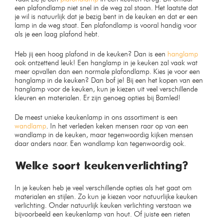
wolk lamp 30cm
Design plafondspot
wandspot Bamled wit GU10
Op voorraad
Op voorraad
€
59,99
€
49,99
€
84,99