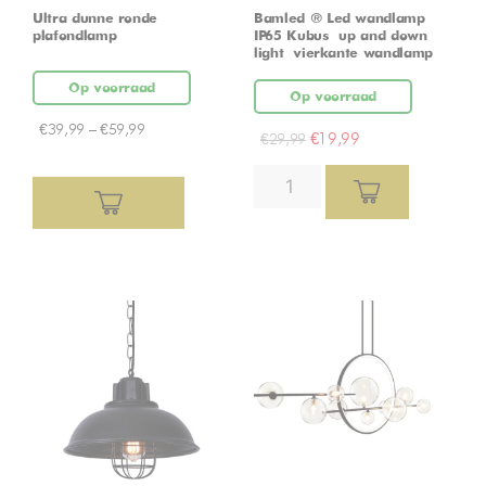
Ultra dunne ronde
Bamled ® Led wandlamp
plafondlamp
IP65 Kubus – up and down
light – vierkante wandlamp
Op voorraad
Op voorraad
€
39,99
–
€
59,99
€
19,99
€
29,99