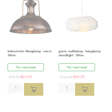
Industriële Hanglamp – roest –
grote wolklamp – hanglamp –
36cm
cloudlight – 30cm
Op voorraad
Op voorraad
€
69,99
€
89,99
€
79,99
€
124,99