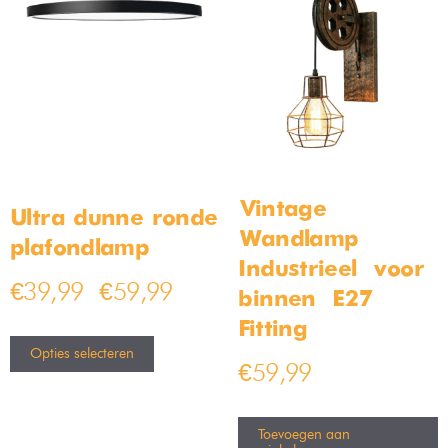
Vintage
Ultra dunne ronde
Wandlamp –
plafondlamp
Industrieel – voor
€
39,99
€
59,99
–
binnen – E27
Fitting
Opties selecteren
€
59,99
Toevoegen aan