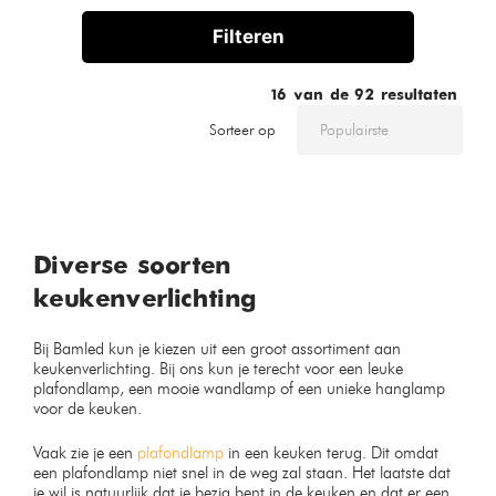
Filteren
16
van de
92
resultaten
Sorteer op
Diverse soorten
keukenverlichting
Bij Bamled kun je kiezen uit een groot assortiment aan
keukenverlichting. Bij ons kun je terecht voor een leuke
plafondlamp, een mooie wandlamp of een unieke hanglamp
voor de keuken.
Vaak zie je een
plafondlamp
in een keuken terug. Dit omdat
een plafondlamp niet snel in de weg zal staan. Het laatste dat
je wil is natuurlijk dat je bezig bent in de keuken en dat er een