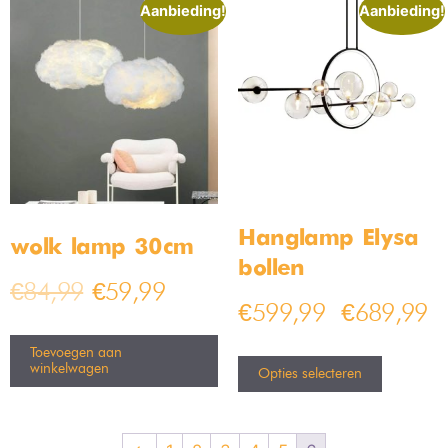
Aanbieding!
Aanbieding!
Hanglamp Elysa
wolk lamp 30cm
bollen
€
84,99
€
59,99
€
599,99
€
689,99
–
Toevoegen aan
winkelwagen
Opties selecteren