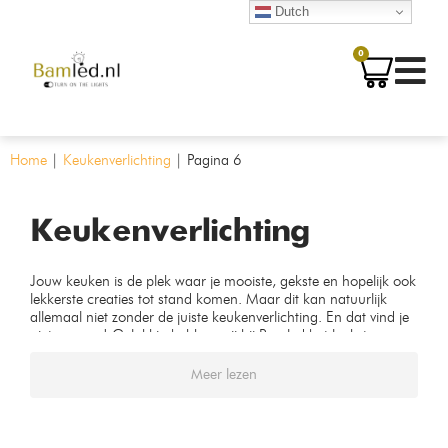
Dutch
0
Home
|
Keukenverlichting
|
Pagina 6
Keukenverlichting
Jouw keuken is de plek waar je mooiste, gekste en hopelijk ook
lekkerste creaties tot stand komen. Maar dit kan natuurlijk
allemaal niet zonder de juiste keukenverlichting. En dat vind je
niet zomaar! Gelukkig hebben wij bij Bamled het leukste
assortiment.
Meer lezen