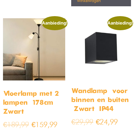
winkelwagen
Aanbieding!
Aanbieding!
Wandlamp – voor
Vloerlamp met 2
binnen en buiten
lampen – 178cm –
– Zwart – IP44
Zwart
€
29,99
€
24,99
€
189,99
€
159,99