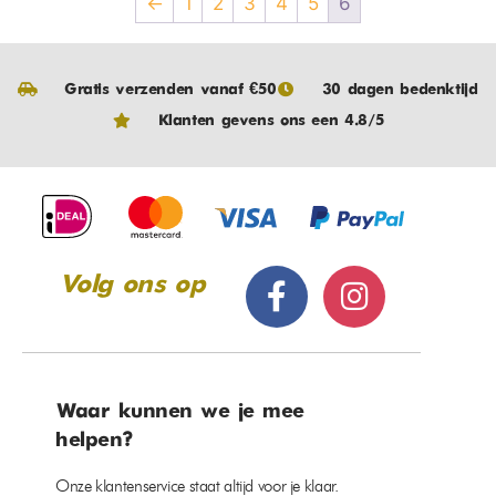
←
1
2
3
4
5
6
Gratis verzenden vanaf €50
30 dagen bedenktijd
Klanten gevens ons een 4.8/5
Volg ons op
Waar kunnen we je mee
helpen?
Onze klantenservice staat altijd voor je klaar.