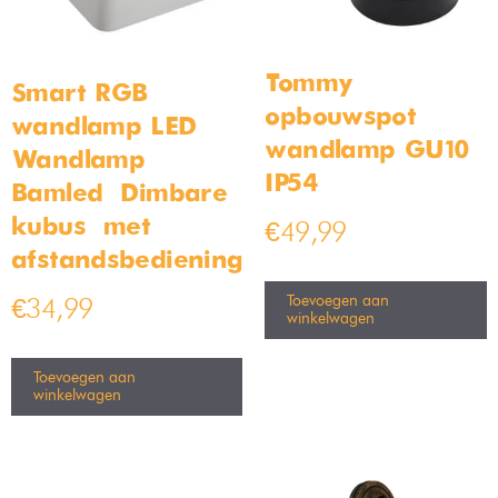
Tommy
Smart RGB
opbouwspot
wandlamp LED
wandlamp GU10
Wandlamp
IP54
Bamled – Dimbare
kubus – met
€
49,99
afstandsbediening
Toevoegen aan
€
34,99
winkelwagen
Toevoegen aan
winkelwagen