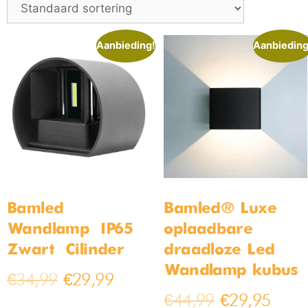
Aanbieding!
Aanbieding
Bamled
Bamled® Luxe
Wandlamp – IP65 –
oplaadbare
Zwart – Cilinder
draadloze Led
Wandlamp kubus
€
34,99
€
29,99
€
44,99
€
29,95