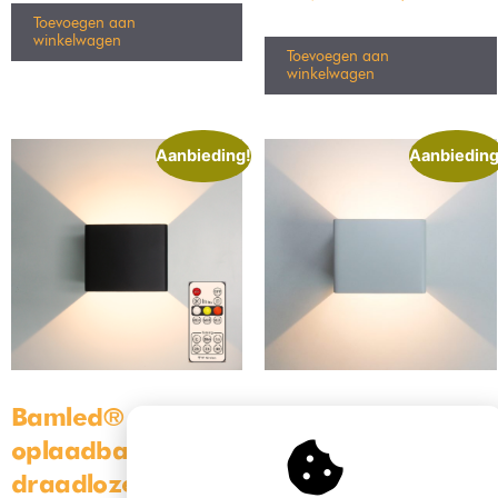
Toevoegen aan
winkelwagen
Toevoegen aan
winkelwagen
Aanbieding!
Aanbieding
Bamled® Luxe
Bamled® Luxe
oplaadbare
oplaadbare
draadloze Led
draadloze Led