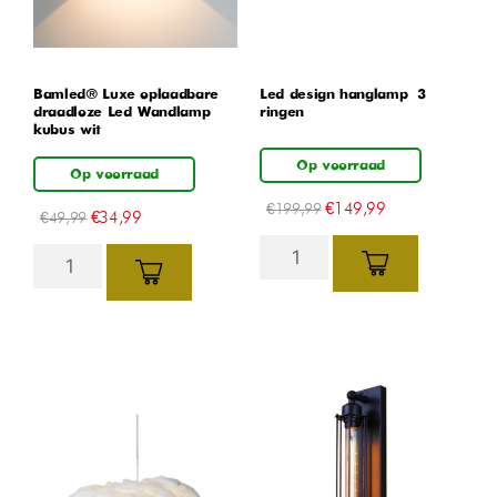
Bamled® Luxe oplaadbare
Led design hanglamp – 3
draadloze Led Wandlamp
ringen
kubus wit
Op voorraad
Op voorraad
€
149,99
€
199,99
€
34,99
€
49,99