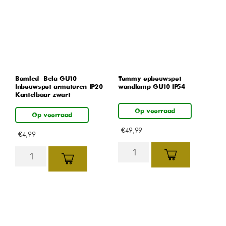
Bamled – Bela GU10
Tommy opbouwspot
Inbouwspot armaturen IP20
wandlamp GU10 IP54
Kantelbaar zwart
Op voorraad
Op voorraad
€
49,99
€
4,99