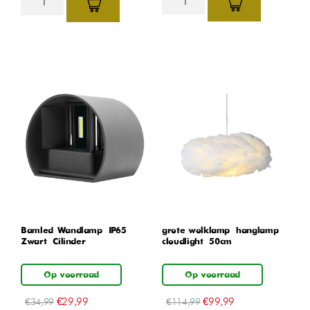
Bamled Wandlamp – IP65 –
grote wolklamp – hanglamp –
Zwart – Cilinder
cloudlight – 50cm
Op voorraad
Op voorraad
€
29,99
€
99,99
€
34,99
€
114,99