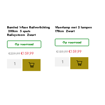
Bamled 1-Fase Railverlichting
Vloerlamp met 2 lampen –
– 200cm – 5 spots –
178cm – Zwart
Railsysteem – Zwart
Op voorraad
Op voorraad
€
159,99
€
189,99
€
159,99
€
209,99