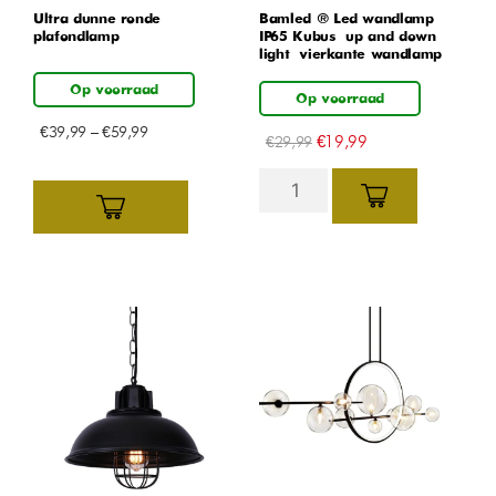
Ultra dunne ronde
Bamled ® Led wandlamp
plafondlamp
IP65 Kubus – up and down
light – vierkante wandlamp
Op voorraad
Op voorraad
€
39,99
–
€
59,99
€
19,99
€
29,99