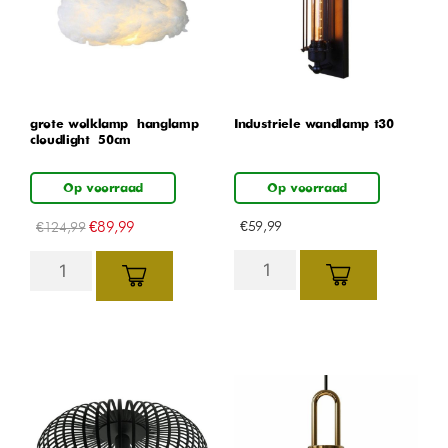
grote wolklamp – hanglamp –
Industriele wandlamp t30
cloudlight – 50cm
Op voorraad
Op voorraad
€
89,99
€
59,99
€
124,99