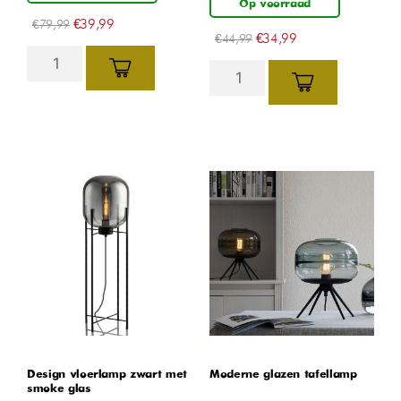
Op voorraad
€
39,99
€
79,99
€
34,99
€
44,99
Design vloerlamp zwart met
Moderne glazen tafellamp
smoke glas