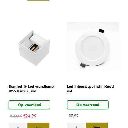
Bamled ® Led wandlamp
Led inbouwspot wit – Koud
IP65 Kubus – wit
wit
Op voorraad
Op voorraad
€
24,99
€
7,99
€
29,99