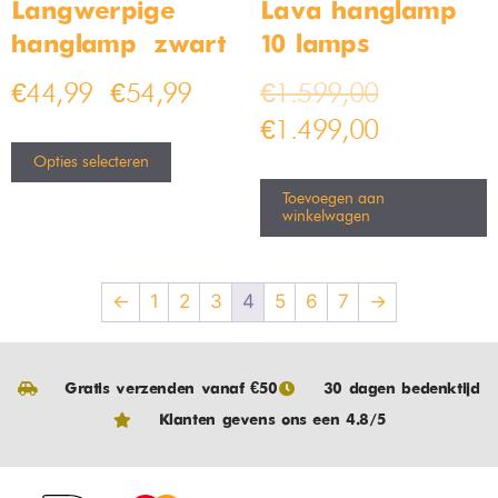
Resultaat 49–64 van de 99 resultaten wordt
getoond
Aanbieding!
Industriële
Industriële
Hanglamp
Hanglamp Iron
bamled 33cm –
32cm