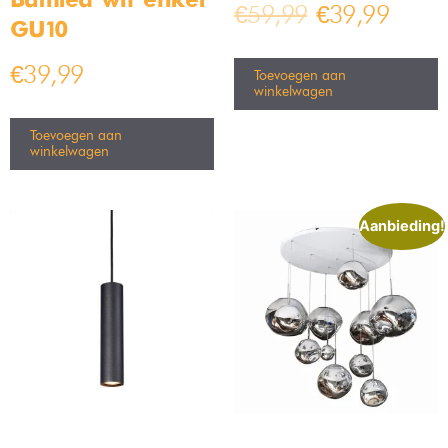
met ons opnemen. Wij geven je graag advies over welke
woonkamer lampen bij jou passen. Samen komen we eruit!
Woonkamer lampen kopen bij
Bamled
Je woonkamer een heerlijke sfeer geven met de juiste lampen?
Dat doe je bij Bamled. Wij bieden we een grote collectie van
woonkamer lampen waar je uit kunt kiezen. Waar jij ook naar
zoekt, wij hebben het in huis!
✔ Gratis verzending vanaf €50.-
✔ Tot 30 dagen bedenktijd!
✔ Klantbeoordeling van 4.5/5
✔ Beste advies en service!