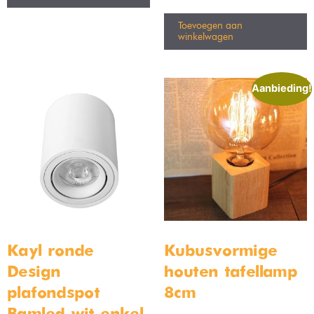
ruimte innemen. Ze staan niet op de grond, waardoor de soort
woonkamer lampen nooit in de weg kunnen staan. Dit is ideaal
voor ruimtes die aan de kleinere kant zijn.
Onze favoriete lamp is de industriële
hanglamp
. Dit is namelijk
een lamp die echt mooi staat. De industriële hanglamp is een
ontzettend stoere lamp die meteen zal opvallen. De ruwe
uitstraling draagt erg veel bij aan het interieur van je
woonkamer. Daarnaast hangt deze lamp mooi op ooghoogte.
Hierdoor valt de lamp voor in de woonkamer heel erg op. Dit
maakt het dus ook een perfecte lamp voor boven de eettafel.
Advies bij het vinden van je
woonkamer lampen
De woonkamer is een van de meest belangrijke ruimtes in het
hele huis. Het uitkiezen van woonkamerlampen kan daarom
ook een grote uitdaging zijn. Want wat als je verkeerde lampen
koopt? Misschien past de vloerlamp die je voor de woonkamer
gekocht hebt, wel helemaal niet. Dit zijn vragen die wij
regelmatig krijgen van onze klanten. Geen zorgen. Je staat er
gelukkig niet alleen voor! Wanneer je start aan je zoektocht
naar de perfecte woonkamer lampen, kun je gerust contact