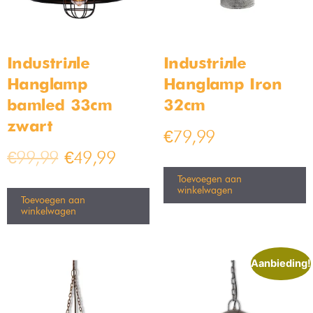
Bamled – Bela GU10
Moderne Led hanglamp 3
Inbouwspot armaturen IP20
rings
Kantelbaar zwart
Op voorraad
Op voorraad
€
199,99
€
239,99
€
4,99