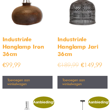
Industriële Hanglamp moos
Industriële Plafondlamp Staal
50cm
30cm
Op voorraad
Op voorraad
€
199,99
€
49,99
€
219,99
€
69,99