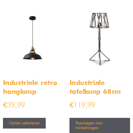
Moderne design hanglamp
Industriële Hanglamp Jari
24cm
36cm
Op voorraad
Op voorraad
€
49,99
€
149,99
€
79,99
€
189,99