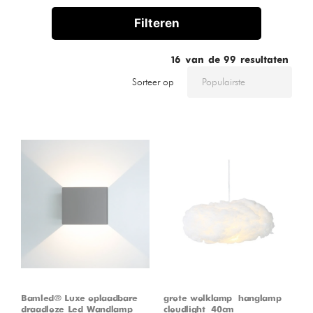
Filteren
16
van de
99
resultaten
Sorteer op
Bamled® Luxe oplaadbare
grote wolklamp – hanglamp –
draadloze Led Wandlamp
cloudlight – 40cm