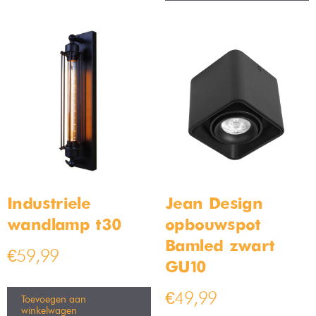
Diverse woonkamer lampen in
onze collectie
Bij Bamled geven we onze klanten altijd zoveel mogelijk opties.
Vooral als het gaat om woonkamer lampen zorgen we ervoor
dat er genoeg lampen te vinden zijn in onze collectie. Voor
iedereen zit er wat tussen!
Heb je wat inspiratie nodig? Dan is een gouden tip een
staande lamp voor in je woonkamer. Een staande lampen kun
je bijna overal kwijt. Je kunt een
vloerlamp
voor de woonkamer
bijvoorbeeld neerzetten naast de televisie. Of misschien wil jij
wel een vloerlamp die je naast die ene fauteuil kunt zetten. Voor
een staande lamp is in een woonkamer altijd plek.
Andere soort woonkamer lampen waar je voor kunt kiezen, zijn
muurlampen.
Het voordeel aan muurlampen is dat ze weinig