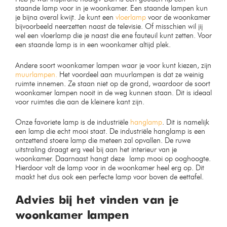
hanglamp bamboe 30cm
Moderne plafondlamp cirkel
24cm
Op voorraad
Uitverkocht
€
69,99
€
59,99
€
79,99