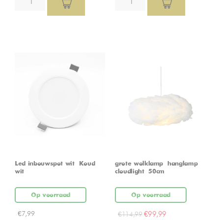
Led inbouwspot wit – Koud
grote wolklamp – hanglamp –
wit
cloudlight – 50cm
Op voorraad
Op voorraad
€
7,99
€
99,99
€
114,99