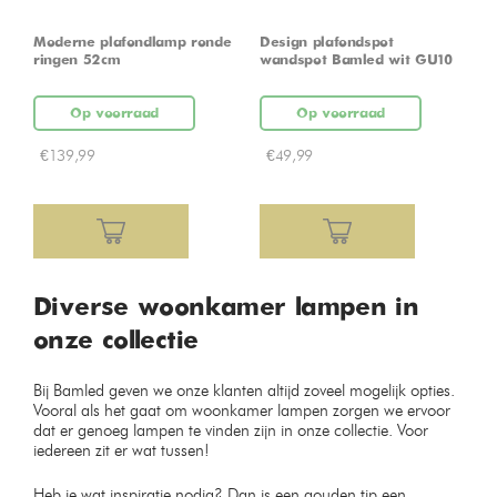
Moderne plafondlamp ronde
Design plafondspot
ringen 52cm
wandspot Bamled wit GU10
Op voorraad
Op voorraad
€
139,99
€
49,99