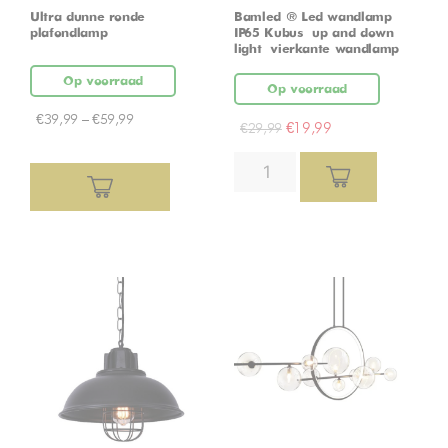
Ultra dunne ronde
Bamled ® Led wandlamp
plafondlamp
IP65 Kubus – up and down
light – vierkante wandlamp
Op voorraad
Op voorraad
€
39,99
–
€
59,99
€
19,99
€
29,99