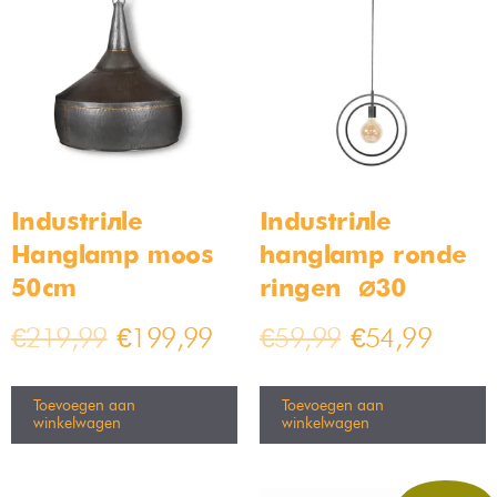
Hanglamp set van 3 lampen
Set van 6 Bamled – Babel
GU10 Inbouwspots rond
armaturen IP20 Kantelbaar
wit
Op voorraad
Op voorraad
€
199,99
€
299,99
€
29,99