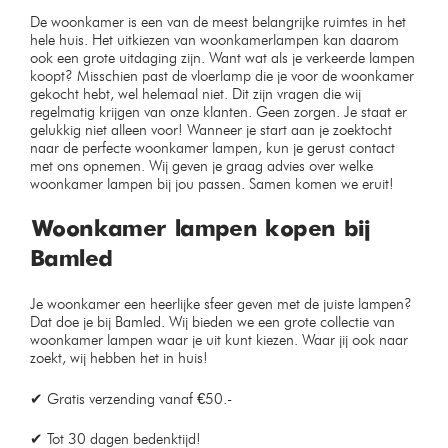
Design plafondspot
Moderne hanglamp smoked
wandspot Bamled wit GU10
glas
Op voorraad
Op voorraad
€
49,99
€
49,99
€
89,99