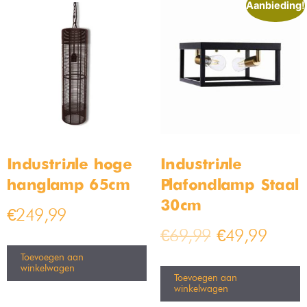
Bamled – Lola GU10
Tommy opbouwspot
Inbouwspot armaturen IP20
wandlamp GU10 IP54
Kantelbaar zwart
Op voorraad
Op voorraad
€
49,99
€
5,99