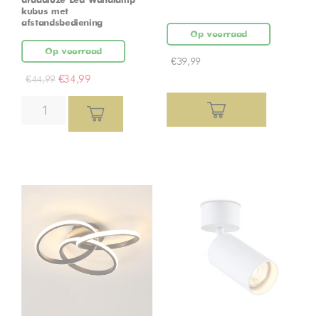
draadloze Led Wandlamp
kubus met
afstandsbediening
Op voorraad
Op voorraad
€
39,99
€
34,99
€
44,99