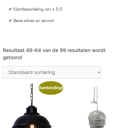
Bamled 1-Fase Railverlichting
Vloerlamp met 2 lampen –
– 200cm – 5 spots –
178cm – Zwart
Railsysteem – Zwart
Op voorraad
Op voorraad
€
159,99
€
189,99
€
159,99
€
209,99