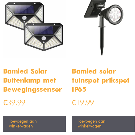
Bamled Solar
Bamled solar
Buitenlamp met
tuinspot prikspot
Bewegingssensor
IP65
€
39,99
€
19,99
Toevoegen aan
Toevoegen aan
winkelwagen
winkelwagen