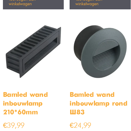
winkelwagen
winkelwagen
Bamled wand
Bamled wand
inbouwlamp
inbouwlamp rond
210*60mm
Ø83
€
39,99
€
24,99