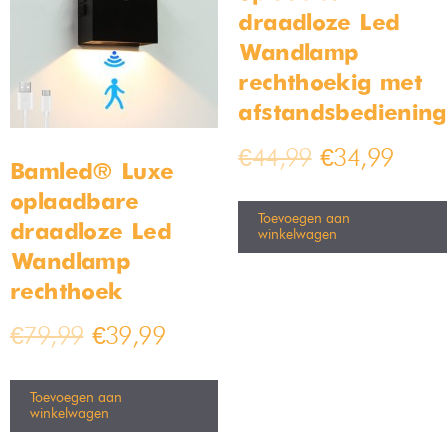
draadloze Led
Wandlamp
rechthoekig met
afstandsbediening
€
44,99
€
34,99
Bamled® Luxe
oplaadbare
Toevoegen aan
draadloze Led
winkelwagen
Wandlamp
rechthoek
€
79,99
€
39,99
Toevoegen aan
winkelwagen