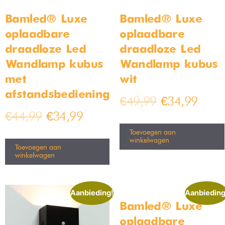
Bamled® Luxe
Bamled® Luxe
oplaadbare
oplaadbare
draadloze Led
draadloze Led
Wandlamp kubus
Wandlamp kubus
met
wit
afstandsbediening
€
49,99
€
34,99
€
44,99
€
34,99
Toevoegen aan
winkelwagen
Toevoegen aan
winkelwagen
Aanbieding!
Aanbieding
Bamled® Luxe
oplaadbare