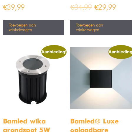
€
39,99
€
34,99
€
29,99
Toevoegen aan
Toevoegen aan
winkelwagen
winkelwagen
Aanbieding!
Aanbieding
Bamled wika
Bamled® Luxe
grondspot 5W
oplaadbare