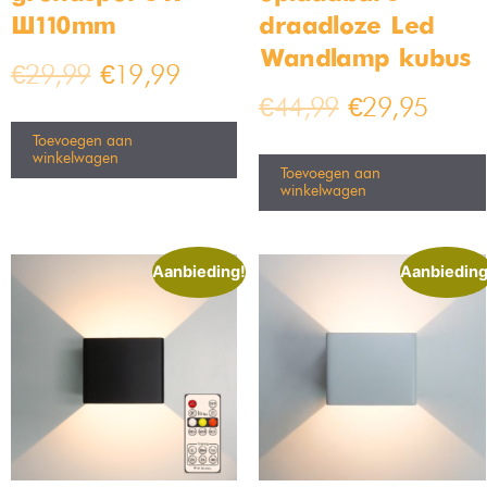
Ø110mm
draadloze Led
Wandlamp kubus
€
29,99
€
19,99
€
44,99
€
29,95
Toevoegen aan
winkelwagen
Toevoegen aan
winkelwagen
Aanbieding!
Aanbieding