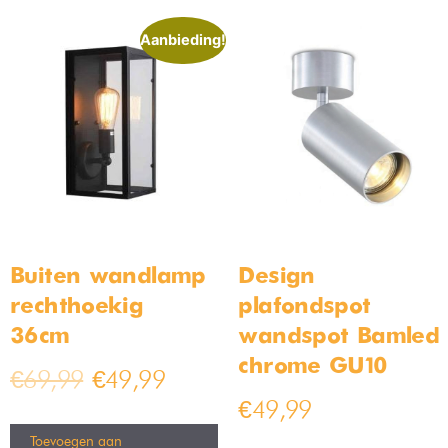
Aanbieding!
Buiten wandlamp
Design
rechthoekig –
plafondspot
36cm
wandspot Bamled
chrome GU10
€
69,99
€
49,99
€
49,99
Toevoegen aan