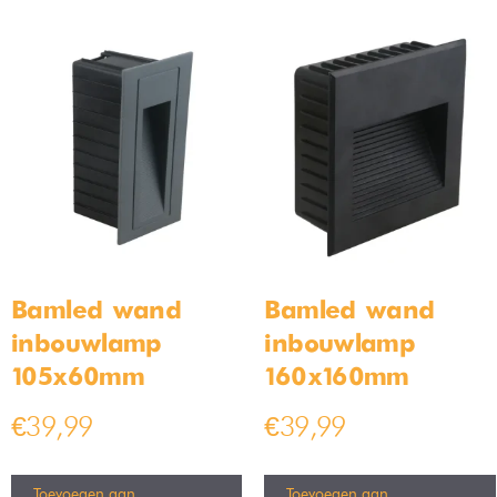
Bamled wand
Bamled wand
inbouwlamp
inbouwlamp
105x60mm
160x160mm
€
39,99
€
39,99
Toevoegen aan
Toevoegen aan