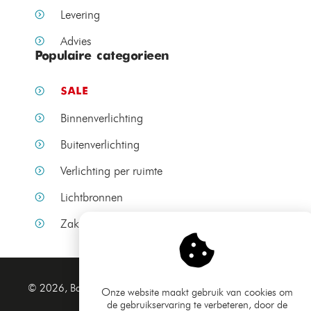
Levering
Advies
Populaire categorieen
SALE
Binnenverlichting
Buitenverlichting
Verlichting per ruimte
Lichtbronnen
Zakelijke verlichting
Algemene voorwaarden
© 2026, Bamled.nl
Onze website maakt gebruik van cookies om
Privacy verklaring
de gebruikservaring te verbeteren, door de