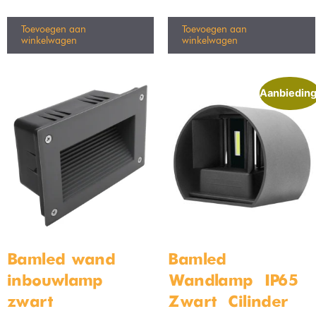
Toevoegen aan
Toevoegen aan
winkelwagen
winkelwagen
Aanbieding
Bamled wand
Bamled
inbouwlamp
Wandlamp – IP65 –
zwart
Zwart – Cilinder