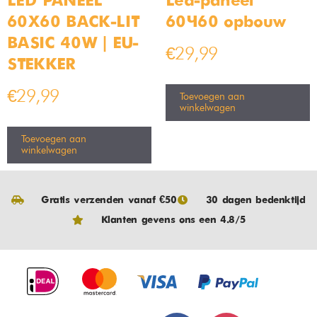
LED PANEEL
Led-paneel
60X60 BACK-LIT
60×60 opbouw
BASIC 40W | EU-
€
29,99
STEKKER
€
29,99
Toevoegen aan
winkelwagen
Toevoegen aan
winkelwagen
Gratis verzenden vanaf €50
30 dagen bedenktijd
Klanten gevens ons een 4.8/5