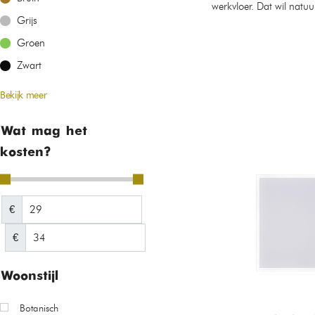
werkvloer. Dat wil natu
Grijs
Groen
Zwart
Bekijk meer
Wat mag het
kosten?
€
€
Woonstijl
Botanisch