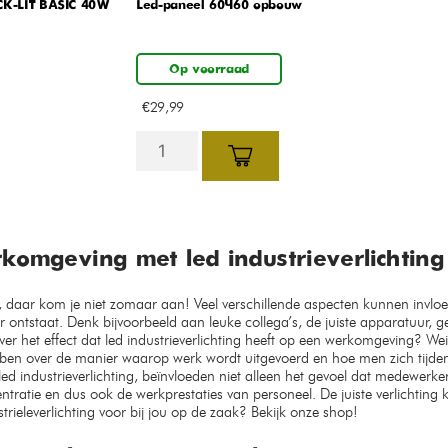
K-LIT BASIC 40W
Led-paneel 60×60 opbouw
Op voorraad
€
29,99
rkomgeving met led industrieverlichting
, daar kom je niet zomaar aan! Veel verschillende aspecten kunnen inv
er ontstaat. Denk bijvoorbeeld aan leuke collega’s, de juiste apparatuur,
er het effect dat led industrieverlichting heeft op een werkomgeving? W
ben over de manier waarop werk wordt uitgevoerd en hoe men zich tijden
led industrieverlichting, beïnvloeden niet alleen het gevoel dat medewerke
tratie en dus ook de werkprestaties van personeel. De juiste verlichting k
rieleverlichting voor bij jou op de zaak? Bekijk onze shop!