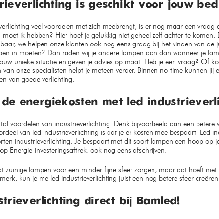
ieverlichting is geschikt voor jouw bedr
verlichting veel voordelen met zich meebrengt, is er nog maar een vraag di
ng moet ik hebben? Hier hoef je gelukkig niet geheel zelf achter te komen. B
kbaar, we helpen onze klanten ook nog eens graag bij het vinden van de juis
en in moeten? Dan raden wij je andere lampen aan dan wanneer je lampen
ouw unieke situatie en geven je advies op maat. Heb je een vraag? Of kom
 van onze specialisten helpt je meteen verder. Binnen no-time kunnen jij
en van goede verlichting.
de energiekosten met led industrieverli
al voordelen van industrieverlichting. Denk bijvoorbeeld aan een betere w
rdeel van led industrieverlichting is dat je er kosten mee bespaart. Led ind
rten industrieverlichting. Je bespaart met dit soort lampen een hoop op j
op Energie-investeringsaftrek, ook nog eens afschrijven.
uinige lampen voor een minder fijne sfeer zorgen, maar dat hoeft niet alti
e merk, kun je me led industrieverlichting juist een nog betere sfeer creëre
trieverlichting direct bij Bamled!