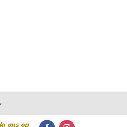
5
lg ons op