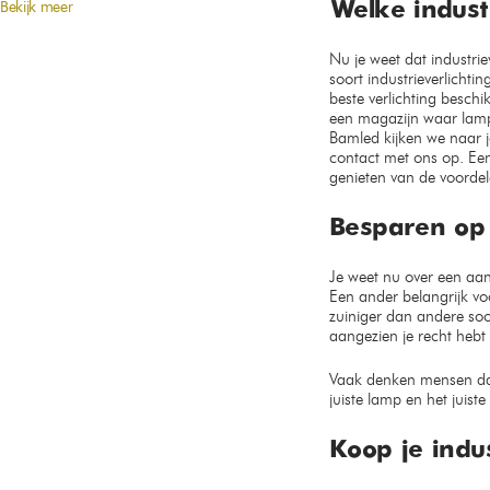
Bekijk meer
Welke industr
Nu je weet dat industrie
soort industrieverlichti
beste verlichting beschi
een magazijn waar lamp
Bamled kijken we naar j
contact met ons op. Een
genieten van de voordel
Besparen op 
Je weet nu over een aant
Een ander belangrijk voo
zuiniger dan andere soo
aangezien je recht hebt 
Vaak denken mensen dat z
juiste lamp en het juist
Koop je indus