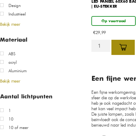
LED PANEEL 60X60 BAC
Design
| EU-STEKKER
Industrieel
Op voorraad
Bekijk meer
€
29,99
Materiaal
ABS
acryl
Aluminium
Een fijne we
Bekijk meer
Een fijne werkomgeving
Aantal lichtpunten
sfeer die op de werkvlo
heb je ook nagedacht ov
het kan veel impact heb
1
De juiste lampen, zoals 
10
beïnvloedt ook de concen
benieuwd naar led indust
10 of meer