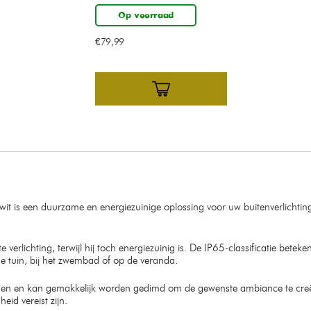
Op voorraad
€
79,99
is een duurzame en energiezuinige oplossing voor uw buitenverlichting
 verlichting, terwijl hij toch energiezuinig is. De IP65-classificatie bete
 de tuin, bij het zwembad of op de veranda.
den en kan gemakkelijk worden gedimd om de gewenste ambiance te creëre
id vereist zijn.