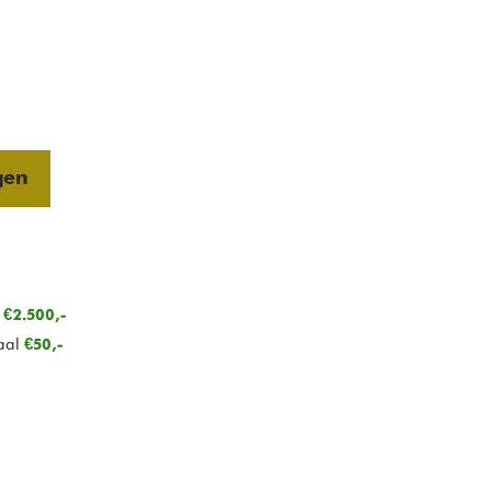
gen
n
€2.500,-
aal
€50,-