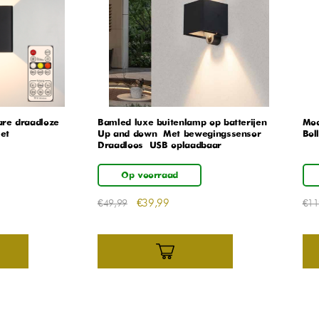
re draadloze
Bamled luxe buitenlamp op batterijen –
Mod
et
Up and down – Met bewegingssensor –
Boll
Draadloos – USB oplaadbaar
Op voorraad
€
39,99
€
49,99
€
11