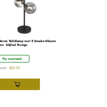
erne Tafellamp met 4 Smoke-Glazen
en – Stijlvol Design
Op voorraad
€
89,99
9,99