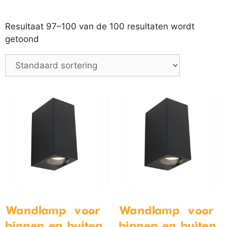
grote wolklamp – hanglamp –
Bamled ® Led wandlamp
cloudlight – 50cm
IP65 Kubus
Op voorraad
Op voorraad
€
99,99
€
24,99
€
114,99
€
49,99