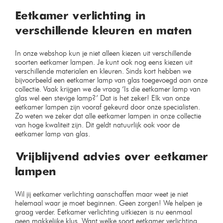
Industriële hanglamp ronde
Bamled ® Led wandlamp
ringen – ⌀30
IP65 Kubus – wit
Op voorraad
Op voorraad
€
54,99
€
24,99
€
59,99
€
29,99