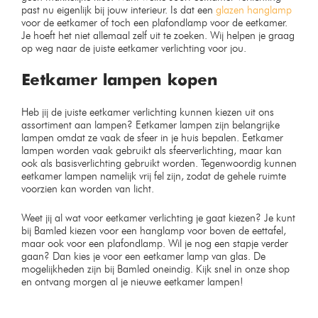
Led inbouwspot wit – Koud
Bamled Wandlamp – IP65 –
wit
Zwart – Cilinder
Op voorraad
Op voorraad
€
7,99
€
29,99
€
34,99