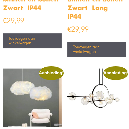
Bamled® Luxe oplaadbare
Bamled® Luxe oplaadbare
draadloze Led Wandlamp
draadloze Led Wandlamp
rechthoek
kubus met
afstandsbediening
Op voorraad