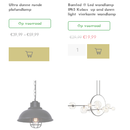
Ultra dunne ronde
Bamled ® Led wandlamp
plafondlamp
IP65 Kubus – up and down
light – vierkante wandlamp
Op voorraad
Op voorraad
€
39,99
–
€
59,99
€
19,99
€
29,99