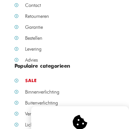
Amber – Bamled
Op voorraad
Op voorraad
€
49,99
€
39,99
€
79,99