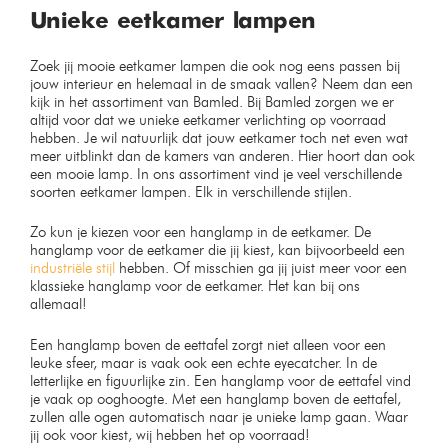
hoed bamboe hanglamp
Vintage Wandlamp –
45CM
Industrieel – voor binnen – E27
Fitting
Op voorraad
Op voorraad
€
59,99
€
59,99