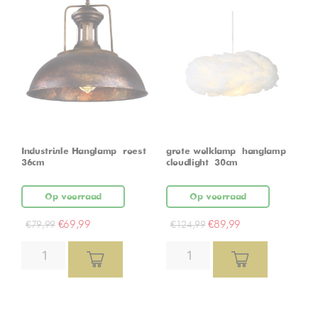
Industriële Hanglamp – roest –
grote wolklamp – hanglamp –
36cm
cloudlight – 30cm
Op voorraad
Op voorraad
€
69,99
€
89,99
€
79,99
€
124,99