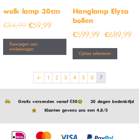
Op voorraad
€
39,99
€
79,99
€
34,99
€
44,99
Design vloerlamp zwart met
Moderne glazen tafellamp
smoke glas