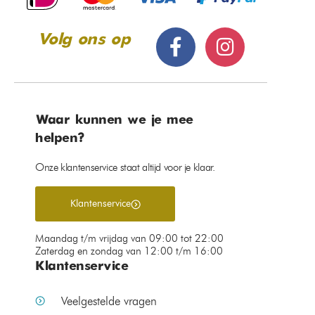
Op voorraad
Op voorraad
€
149,99
–
€
379,99
€
59,99
Moderne glazen tafellamp –
Industriele retro hanglamp