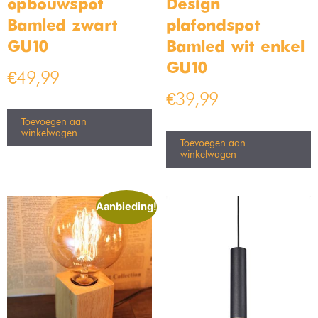
opbouwspot
Design
Bamled zwart
plafondspot
GU10
Bamled wit enkel
GU10
€
49,99
€
39,99
Toevoegen aan
winkelwagen
Toevoegen aan
winkelwagen
Aanbieding!