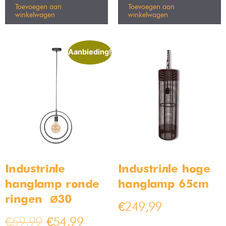
Toevoegen aan
Toevoegen aan
winkelwagen
winkelwagen
Aanbieding!
Industriële
Industriële hoge
hanglamp ronde
hanglamp 65cm
ringen – ⌀30
€
249,99
€
59,99
€
54,99