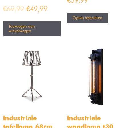
€
39,99
€
69,99
€
49,99
Opties selecteren
Toevoegen aan
winkelwagen
Industriële
Industriele
tafellamp 68cm
wandlamp t30