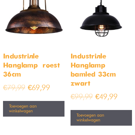
Industriële
Industriële
Hanglamp – roest –
Hanglamp
36cm
bamled 33cm –
zwart
€
79,99
€
69,99
€
99,99
€
49,99
Toevoegen aan
winkelwagen
Toevoegen aan
winkelwagen