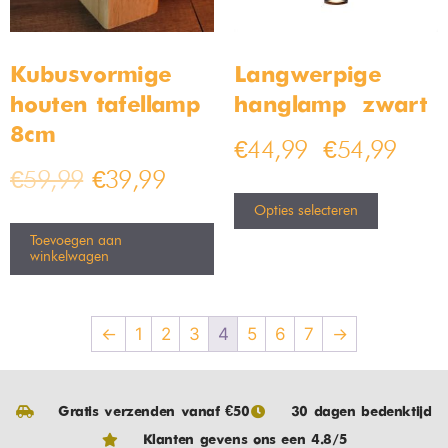
Kubusvormige
Langwerpige
houten tafellamp
hanglamp – zwart
8cm
€
44,99
€
54,99
–
€
59,99
€
39,99
Opties selecteren
Toevoegen aan
winkelwagen
←
1
2
3
4
5
6
7
→
Gratis verzenden vanaf €50
30 dagen bedenktijd
Klanten gevens ons een 4.8/5