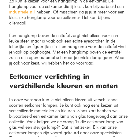
Zo kun je kiezen voor een hanglamp in de eetkamer. De
hanglamp voor de eetkamer die jij kiest, kan bijvoorbeeld een
industriële stijl
hebben. Of misschien ga jij juist meer voor een
klassieke hanglamp voor de eetkamer. Het kan bij ons
allemaal!
Een hanglamp boven de eettafel zorgt niet alleen voor een
leuke sfeer, maar is vaak ook een echte eyecatcher. In de
letterlijke en figuurlijke zin. Een hanglamp voor de eettafel vind
je vaak op ooghoogte. Met een hanglamp boven de eettafel,
zullen alle ogen automatisch naar je unieke lamp gaan. Waar
jij ook voor kiest, wij hebben het op voorraad!
Eetkamer verlichting in
verschillende kleuren en maten
In onze webshop kun je niet alleen kiezen uit verschillende
soorten eetkamer lampen. Je kunt ook nog eens kiezen uit
verschillende materialen en kleuren. Sinds kort hebben we
bijvoorbeeld een eetkamer lamp van glas toegevoegd aan onze
collectie. Vaak krijgen we de vraag ‘Is die eetkamer lamp van
glas wel een stevige lamp?’ Dat is het zeker! Elk van onze
eetkamer lampen zijn vooraf gekeurd door onze specialisten.