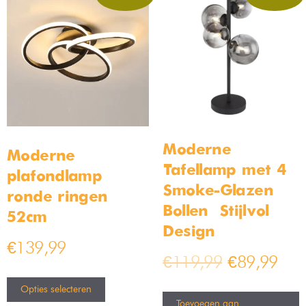
Moderne
Moderne
Tafellamp met 4
plafondlamp
Smoke-Glazen
ronde ringen
Bollen – Stijlvol
52cm
Design
€
139,99
€
119,99
€
89,99
Opties selecteren
Toevoegen aan