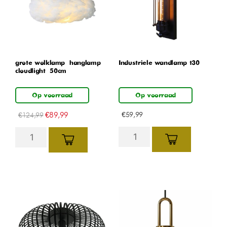
grote wolklamp – hanglamp –
Industriele wandlamp t30
cloudlight – 50cm
Op voorraad
Op voorraad
€
89,99
€
59,99
€
124,99