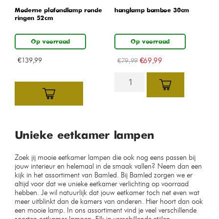
Moderne plafondlamp ronde
hanglamp bamboe 30cm
ringen 52cm
Op voorraad
Op voorraad
€
139,99
€
69,99
€
79,99
Unieke eetkamer lampen
Zoek jij mooie eetkamer lampen die ook nog eens passen bij
jouw interieur en helemaal in de smaak vallen? Neem dan een
kijk in het assortiment van Bamled. Bij Bamled zorgen we er
altijd voor dat we unieke eetkamer verlichting op voorraad
hebben. Je wil natuurlijk dat jouw eetkamer toch net even wat
meer uitblinkt dan de kamers van anderen. Hier hoort dan ook
een mooie lamp. In ons assortiment vind je veel verschillende
soorten eetkamer lampen. Elk in verschillende stijlen.