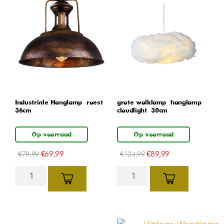
Industriële Hanglamp – roest –
grote wolklamp – hanglamp –
36cm
cloudlight – 30cm
Op voorraad
Op voorraad
€
69,99
€
89,99
€
79,99
€
124,99