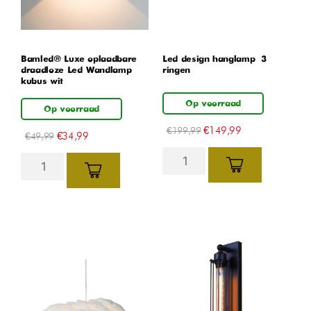
Bamled® Luxe oplaadbare
Led design hanglamp – 3
draadloze Led Wandlamp
ringen
kubus wit
Op voorraad
Op voorraad
€
149,99
€
199,99
€
34,99
€
49,99