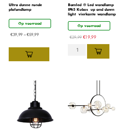
Ultra dunne ronde
Bamled ® Led wandlamp
plafondlamp
IP65 Kubus – up and down
light – vierkante wandlamp
Op voorraad
Op voorraad
€
39,99
–
€
59,99
€
19,99
€
29,99