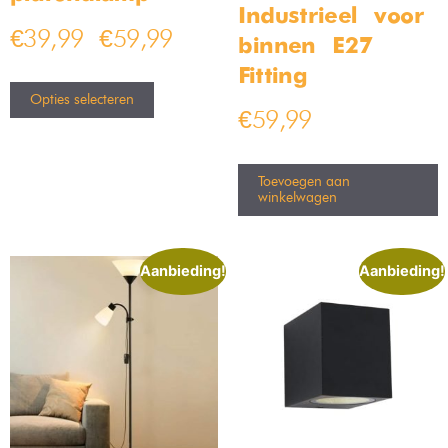
Industrieel – voor
€
39,99
€
59,99
–
binnen – E27
Fitting
Opties selecteren
€
59,99
Toevoegen aan
winkelwagen
Aanbieding!
Aanbieding!