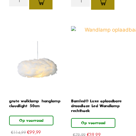
grote wolklamp – hanglamp –
Bamled® Luxe oplaadbare
cloudlight – 50cm
draadloze Led Wandlamp
rechthoek
Op voorraad
Op voorraad
€
99,99
€
114,99
€
39,99
€
79,99