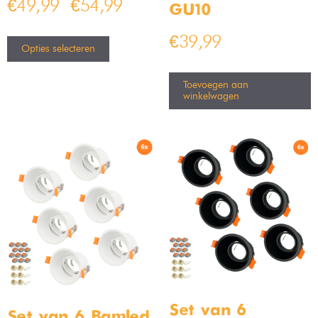
€
49,99
€
54,99
–
GU10
€
39,99
Opties selecteren
Toevoegen aan
winkelwagen
Set van 6
Set van 6 Bamled –