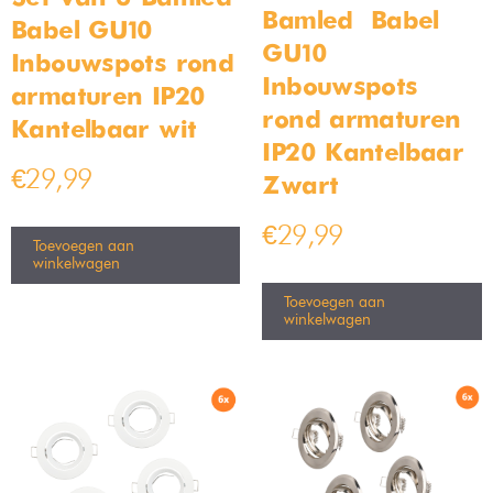
Bamled – Babel
Babel GU10
GU10
Inbouwspots rond
Inbouwspots
armaturen IP20
rond armaturen
Kantelbaar wit
IP20 Kantelbaar
€
29,99
Zwart
€
29,99
Toevoegen aan
winkelwagen
Toevoegen aan
winkelwagen