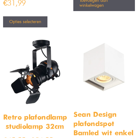
Toevoegen aan
€
31,99
winkelwagen
Opties selecteren
Sean Design
Retro plafondlamp
plafondspot
– studiolamp 32cm
Bamled wit enkel