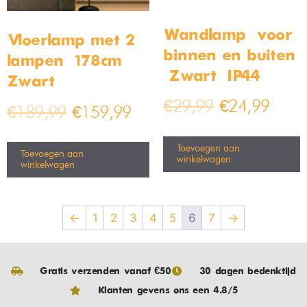
Wandlamp – voor
Vloerlamp met 2
binnen en buiten
lampen – 178cm –
– Zwart – IP44
Zwart
€
29,99
€
24,99
€
189,99
€
159,99
Toevoegen aan
Toevoegen aan
winkelwagen
winkelwagen
←
1
2
3
4
5
6
7
→
Gratis verzenden vanaf €50
30 dagen bedenktijd
Klanten gevens ons een 4.8/5