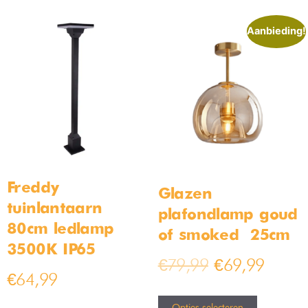
Aanbieding!
Freddy
Glazen
tuinlantaarn
plafondlamp goud
80cm ledlamp
of smoked – 25cm
3500K IP65
€
79,99
€
69,99
€
64,99
Opties selecteren