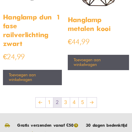
Hanglamp dun – 1
Hanglamp
fase
metalen kooi
railverlichting –
€
44,99
zwart
€
24,99
Toevoegen aan
winkelwagen
Toevoegen aan
winkelwagen
←
1
2
3
4
5
→
Gratis verzenden vanaf €50
30 dagen bedenktijd