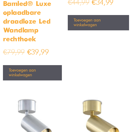
€
44,99
€
34,99
Bamled® Luxe
oplaadbare
Toevoegen aan
draadloze Led
winkelwagen
Wandlamp
rechthoek
€
79,99
€
39,99
Toevoegen aan
winkelwagen