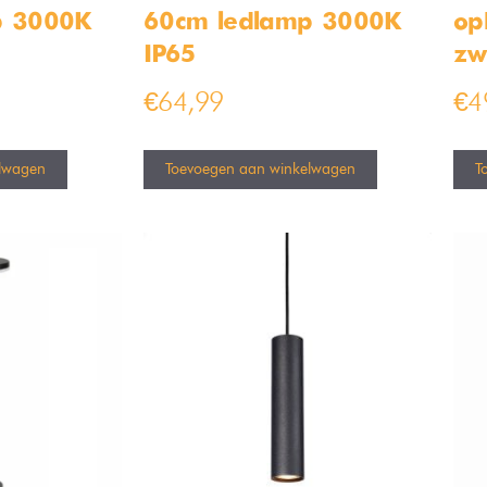
p 3000K
60cm ledlamp 3000K
op
IP65
zw
€
64,99
€
4
lwagen
Toevoegen aan winkelwagen
T