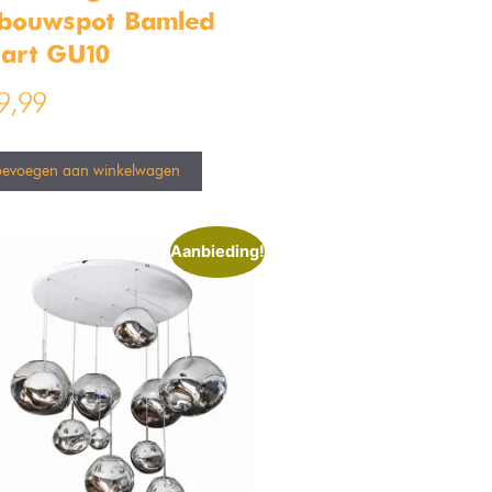
bouwspot Bamled
art GU10
9,99
oevoegen aan winkelwagen
Aanbieding!