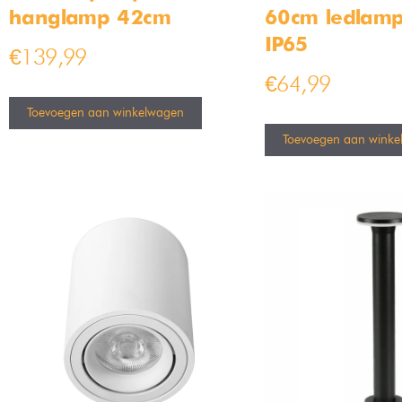
hanglamp 42cm
60cm ledlam
IP65
€
139,99
€
64,99
Toevoegen aan winkelwagen
Toevoegen aan winke