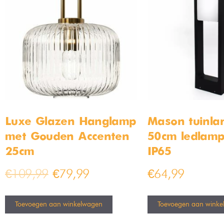
Luxe Glazen Hanglamp
Mason tuinla
met Gouden Accenten
50cm ledlam
25cm
IP65
€
109,99
€
79,99
€
64,99
Toevoegen aan winkelwagen
Toevoegen aan winke