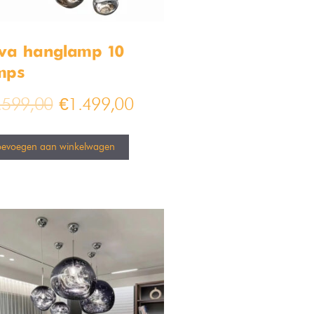
va hanglamp 10
mps
.599,00
€
1.499,00
oevoegen aan winkelwagen