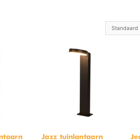
antaarn
Jazz tuinlantaarn
Je