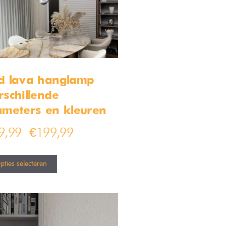
d lava hanglamp –
rschillende
ameters en kleuren
9,99
€
199,99
–
pties selecteren