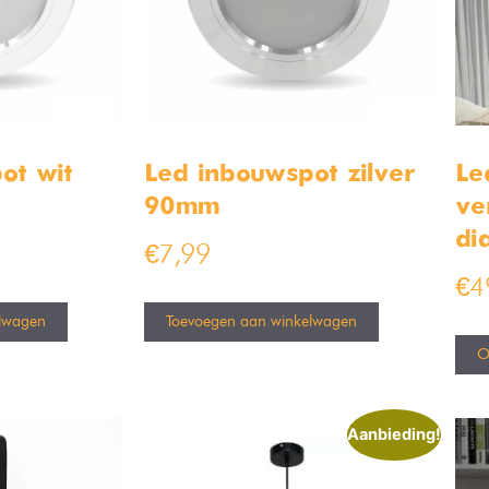
ot wit
Led inbouwspot zilver
Le
90mm
ve
di
€
7,99
€
4
lwagen
Toevoegen aan winkelwagen
O
Aanbieding!