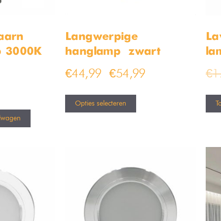
taarn
Langwerpige
La
p 3000K
hanglamp – zwart
la
€
44,99
€
54,99
€
1
–
Opties selecteren
T
lwagen