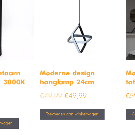
ntaarn
Moderne design
Mo
p 3000K
hanglamp 24cm
ta
€
79,99
€
49,99
€
5
Toevoegen aan winkelwagen
O
lwagen