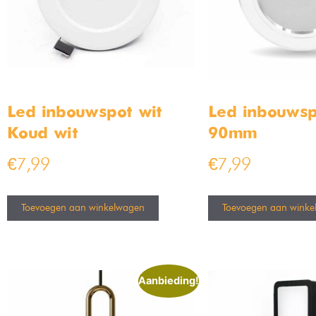
Led inbouwspot wit –
Led inbouwsp
Koud wit
90mm
€
7,99
€
7,99
Toevoegen aan winkelwagen
Toevoegen aan winke
Aanbieding!