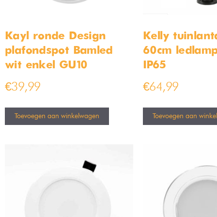
Kayl ronde Design
Kelly tuinlan
plafondspot Bamled
60cm ledlam
wit enkel GU10
IP65
€
39,99
€
64,99
Toevoegen aan winkelwagen
Toevoegen aan winke