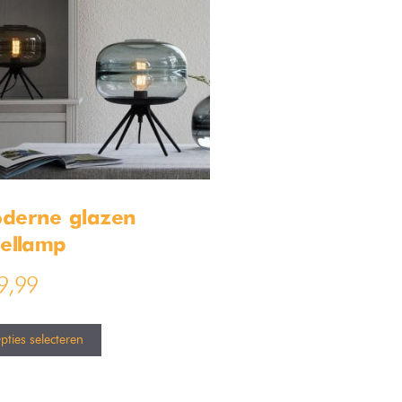
derne glazen
fellamp
9,99
pties selecteren