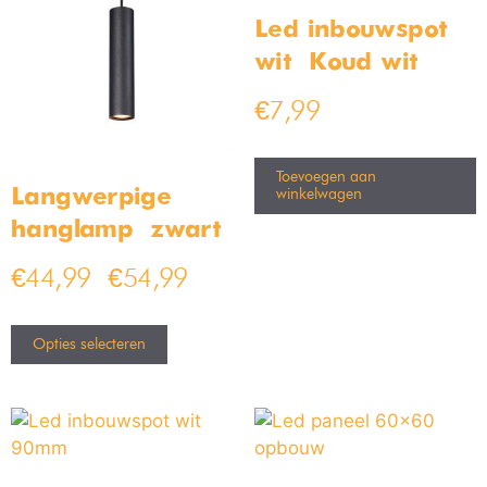
Led inbouwspot
wit – Koud wit
€
7,99
Toevoegen aan
Langwerpige
winkelwagen
hanglamp – zwart
€
44,99
€
54,99
–
Opties selecteren