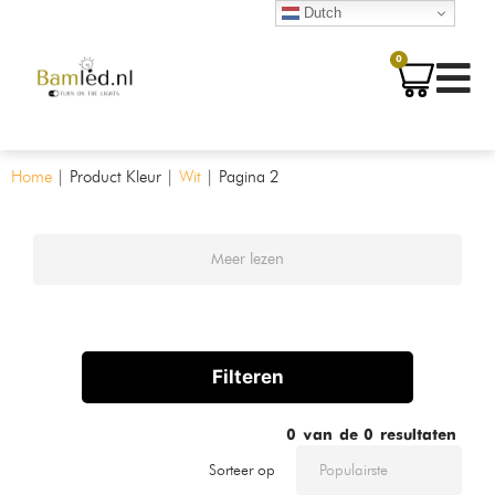
Dutch
0
Home
|
Product Kleur
|
Wit
|
Pagina 2
Meer lezen
Filteren
0
van de
0
resultaten
Sorteer op