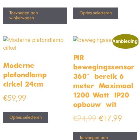
Toevoegen aan
Opties selecteren
winkelwagen
Aanbieding!
PIR
Moderne
bewegingssensor –
plafondlamp
360° – bereik 6
cirkel 24cm
meter – Maximaal
1200 Watt – IP20 –
€
59,99
opbouw – wit
€
24,99
€
17,99
Opties selecteren
Toevoegen aan