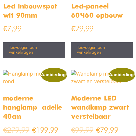
Led inbouwspot
Led-paneel
wit 90mm
60×60 opbouw
€
7,99
€
29,99
Toevoegen aan
Toevoegen aan
winkelwagen
winkelwagen
Aanbieding!
Aanbieding!
moderne
Moderne LED
hanglamp – adelle –
wandlamp zwart
40cm
verstelbaar
€
279,99
€
199,99
€
99,99
€
79,99